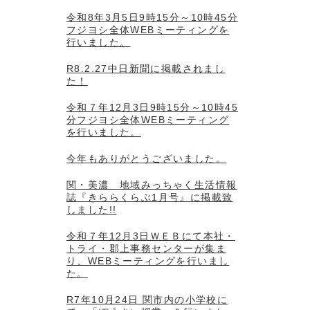
令和8年3月5日9時15分～10時45分
フジヨシ全体WEBミーティングを
行いました。
R8.2.27中日新聞に掲載されまし
た！
令和７年12月3日9時15分～10時45
分フジヨシ全体WEBミーティング
を行いました。
今年もありがとうございました。
関・美濃 地域みっちゃく生活情報
誌『きららくらぶ1月号』に掲載致
しました!!
令和７年12月3日ＷＥＢにて本社・
トライ・郡上事務センターが集ま
り、WEBミーティングを行いまし
た。
R7年10月24日 関市内の小学校に