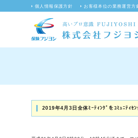
個人情報保護方針
お客様本位の業務運営方
2019年4月3日全体ﾐｰﾃｨﾝｸﾞをｺﾐｭﾆﾃ