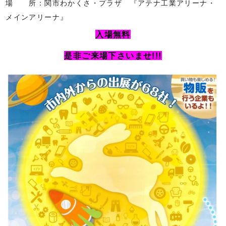
場 所：関市わかくさ・プラザ 『アテナ工業アリーナ・
メインアリーナ』
入場無料
是非ご来場下さいませ!!!